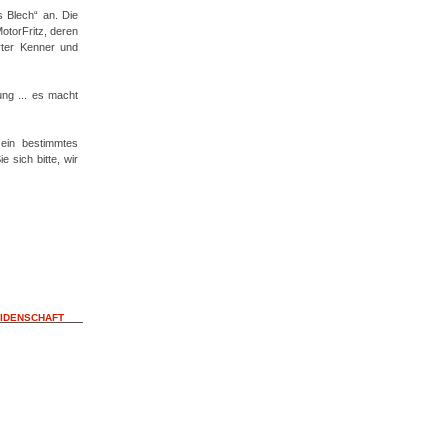
s Blech“ an. Die
otorFritz, deren
rter Kenner und
ung ... es macht
 ein bestimmtes
 sich bitte, wir
EIDENSCHAFT