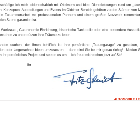
schäftige ich mich leidenschaftlich mit Oldtimern und biete Dienstleistungen rund um „alte
n, Konzepten, Ausstellungen und Events im Oldtimer-Bereich gehören zu den Stärken von M
in Zusammenarbeit mit professionellen Partnern und einem großen Netzwerk renommie
en Szene garantiert ist.
Werkstatt-, Gastronomie-Einrichtung, historische Tankstelle oder eine besondere Ausstell
nschen zu unterstützen Ihre Träume zu leben.
nden suchen, der Ihnen behilflich ist Ihre persönliche „Traumgarage“ zu gestalten,
en oder langersehnte Ideen umzusetzen ... dann sind Sie bei mir genau richtig! Melden Sie
Ihr persönliches Projekt und setzen es um ... ich freue mich schon jetzt auf Sie!
hr
AUTOMOBILE L